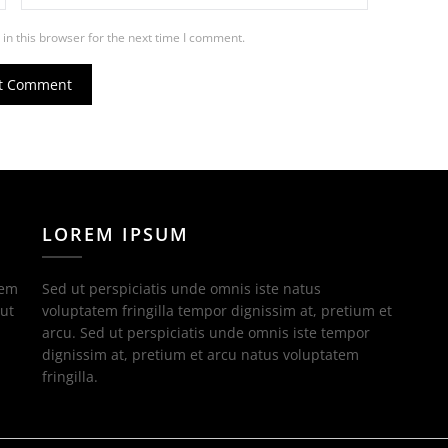
in this browser for the next time I comment.
LOREM IPSUM
tem
Sed ut perspiciatis unde omnis iste natus
 ut
voluptatem fringilla tempor dignissim at, pretium et
arcu. Sed ut perspiciatis unde omnis iste tempor
dignissim at, pretium et arcu natus voluptatem
fringilla.