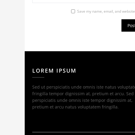
Save my name, email, and website 
LOREM IPSUM
Sed ut perspiciatis unde omnis iste natus volupta
fringilla tempor dignissim at, pretium et arcu. Sed
perspiciatis unde omnis iste tempor dignissim at,
pretium et arcu natus voluptatem fringilla.