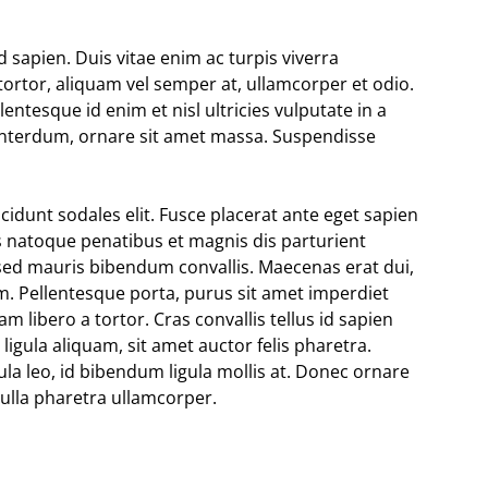
d sapien. Duis vitae enim ac turpis viverra
tortor, aliquam vel semper at, ullamcorper et odio.
ntesque id enim et nisl ultricies vulputate in a
s interdum, ornare sit amet massa. Suspendisse
incidunt sodales elit. Fusce placerat ante eget sapien
ius natoque penatibus et magnis dis parturient
sed mauris bibendum convallis. Maecenas erat dui,
m. Pellentesque porta, purus sit amet imperdiet
m libero a tortor. Cras convallis tellus id sapien
ligula aliquam, sit amet auctor felis pharetra.
gula leo, id bibendum ligula mollis at. Donec ornare
 nulla pharetra ullamcorper.